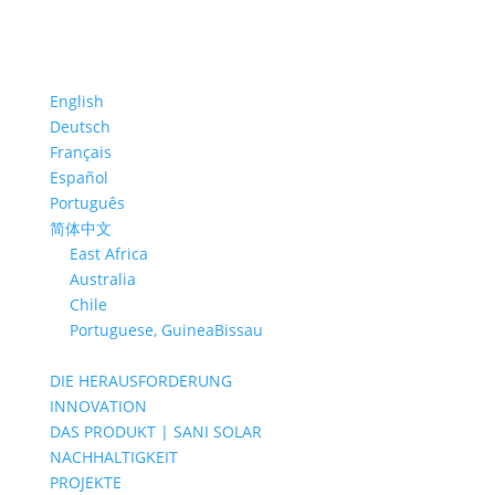
English
Deutsch
Français
Español
Português
简体中文
East Africa
Australia
Chile
Portuguese, GuineaBissau
DIE HERAUSFORDERUNG
INNOVATION
DAS PRODUKT | SANI SOLAR
NACHHALTIGKEIT
PROJEKTE